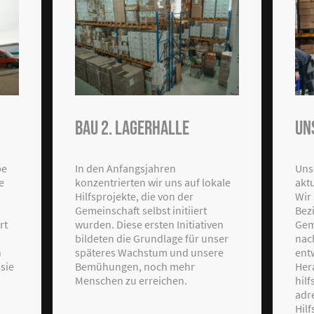
BAu 2. Lagerhalle
Un
In den Anfangsjahren
Uns
be
konzentrierten wir uns auf lokale
aktu
e
Hilfsprojekte, die von der
Wir
Gemeinschaft selbst initiiert
Bez
wurden. Diese ersten Initiativen
Gem
rt
bildeten die Grundlage für unser
nac
späteres Wachstum und unsere
ent
n
Bemühungen, noch mehr
Her
sie
Menschen zu erreichen.
hil
adr
Hilf