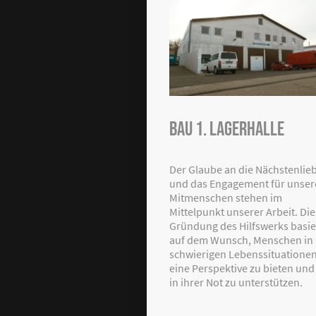
Bau 1. Lagerhalle
Der Glaube an die Nächstenlie
und das Engagement für unser
Mitmenschen stehen im
Mittelpunkt unserer Arbeit. Die
Gründung des Hilfswerks basie
auf dem Wunsch, Menschen in
schwierigen Lebenssituatione
eine Perspektive zu bieten und 
in ihrer Not zu unterstützen.