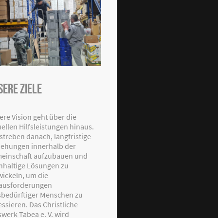
sere Ziele
ere Vision geht über die
ellen Hilfsleistungen hinaus.
 streben danach, langfristige
iehungen innerhalb der
einschaft aufzubauen und
hhaltige Lösungen zu
wickeln, um die
ausforderungen
fsbedürftiger Menschen zu
essieren. Das Christliche
swerk Tabea e. V. wird